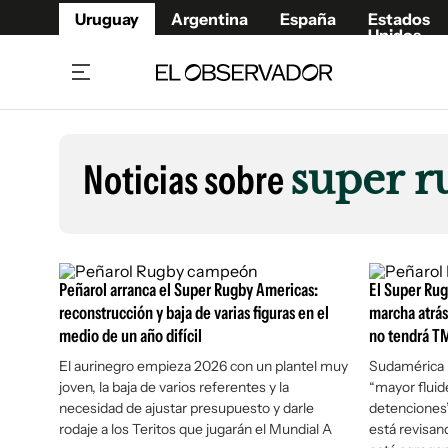
Uruguay
Argentina
España
Estados
Unidos
Home
Lifestyl
Member
Opinió
Noticias sobre
super r
Beneficios Member
Fúnebr
Referí
Remates
13°C
Viernes:
Ahora en:
Montevideo
Nacional
Mín
9°
Máx
Edicion
12°
Lluvia Ligera
Café y Negocios
Publica
Peñarol arranca el Super Rugby Americas:
El Super Rug
Economía y Empresas
Newslet
reconstrucción y baja de varias figuras en el
marcha atrás
medio de un año difícil
no tendrá T
Agro
Argent
El aurinegro empieza 2026 con un plantel muy
Brand Studio
Sudamérica 
España
joven, la baja de varios referentes y la
“mayor fluid
Mundo
Estados
necesidad de ajustar presupuesto y darle
detenciones
Cultura y Espectáculos
rodaje a los Teritos que jugarán el Mundial A
está revisan