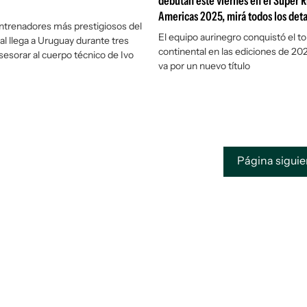
debutan este viernes en el Super 
Americas 2025, mirá todos los deta
ntrenadores más prestigiosos del
El equipo aurinegro conquistó el t
l llega a Uruguay durante tres
continental en las ediciones de 20
esorar al cuerpo técnico de Ivo
va por un nuevo título
Página sigui