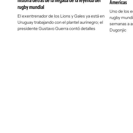
historia detrás de la llegada de la leyenda del
Americas
rugby mundial
Uno de los e
El exentrenador de los Lions y Gales ya está en
rugby mundia
Uruguay trabajando con el plantel aurinegro; el
semanas a as
presidente Gustavo Guerra contó detalles
Dugonjic