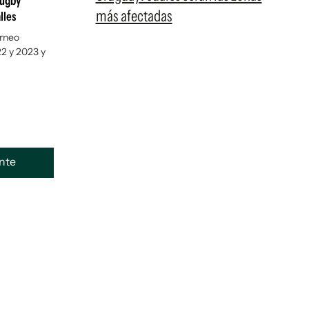
Rugby
más afectadas
lles
orneo
22 y 2023 y
ente