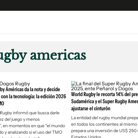
e
S
n
ugby americas
es
Siguenos en:
 y Legales
es especiales
ciones
by Américas da la nota y decide
ters
World Rugby le recorta 14% del pr
 con la tecnología: la edición 2026
Sudamérica y el Super Rugby Amer
MO
ina
ajustarse el cinturón
Rugby informó que busca darle
La entidad del rugby mundial prepa
ez del juego y menos
 Unidos
en todos los continentes al mismo
”, en momentos en que “el mundo
prepara una inversión de US$ 250 
do y analizando si el uso del TMO
Estados Unidos