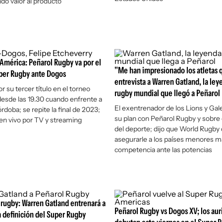
do valor al producto”
e América: Peñarol Rugby va por el
"Me han impresionado los atletas 
uper Rugby ante Dogos
entrevista a Warren Gatland, la ley
r su tercer título en el torneo
rugby mundial que llegó a Peñarol
desde las 19.30 cuando enfrente a
El exentrenador de los Lions y Gal
doba; se repite la final de 2023;
su plan con Peñarol Rugby y sobre 
en vivo por TV y streaming
del deporte; dijo que World Rugby
asegurarle a los países menores m
competencia ante las potencias
rugby: Warren Gatland entrenará a
Peñarol Rugby vs Dogos XV; los aur
a definición del Super Rugby