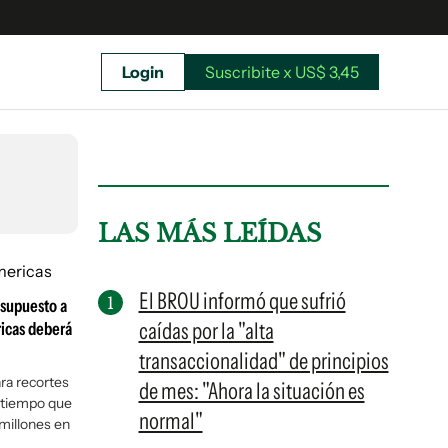
Login
Suscribite x US$ 3,45
uscríbete ahora a El Observador y elegí hasta
donde llegar.
LAS MÁS LEÍDAS
El BROU informó que sufrió
esupuesto a
caídas por la "alta
icas deberá
transaccionalidad" de principios
ra recortes
de mes: "Ahora la situación es
 tiempo que
normal"
millones en
Suscribite x US$ 3,45