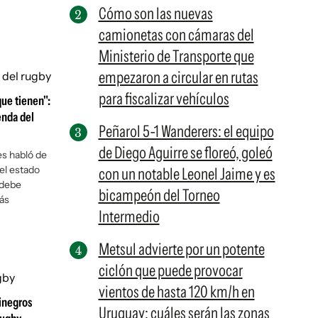
Cómo son las nuevas
camionetas con cámaras del
Ministerio de Transporte que
empezaron a circular en rutas
para fiscalizar vehículos
que tienen":
enda del
Peñarol 5-1 Wanderers: el equipo
de Diego Aguirre se floreó, goleó
es habló de
el estado
con un notable Leonel Jaime y es
 debe
bicampeón del Torneo
ás
Intermedio
Metsul advierte por un potente
ciclón que puede provocar
vientos de hasta 120 km/h en
inegros
Uruguay: cuáles serán las zonas