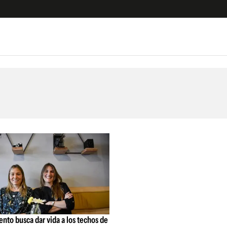
e
S
n
es
Siguenos en:
 y Legales
es especiales
ciones
ters
ina
 Unidos
to busca dar vida a los techos de