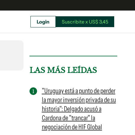
Login
Suscribite x US$ 3,45
uscríbete ahora a El Observador y elegí hasta
donde llegar.
LAS MÁS LEÍDAS
"Uruguay está a punto de perder
la mayor inversión privada de su
historia": Delgado acusó a
Cardona de "trancar" la
negociación de HIF Global
Suscribite x US$ 3,45