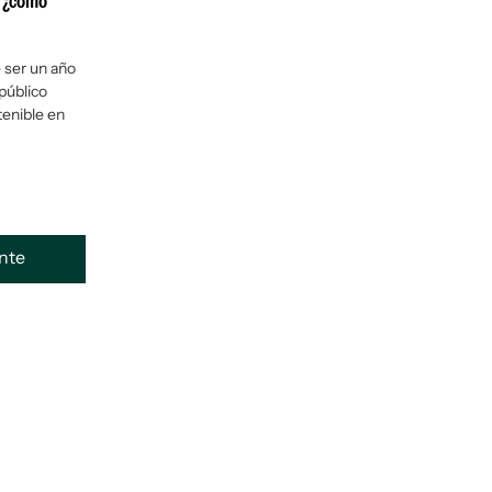
, ¿cómo
 ser un año
 público
enible en
ente