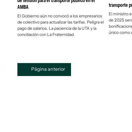
de tensión para el transporte público en el
transporte p
AMBA
El ministro 
El Gobierno aún no convocó a los empresarios
de 2025 será
de colectivo para actualizar las tarifas. Peligra el
bonificaciones
pago de salarios. La paciencia de la UTA y la
único como u
conciliación con La Fraternidad.
Página anterior