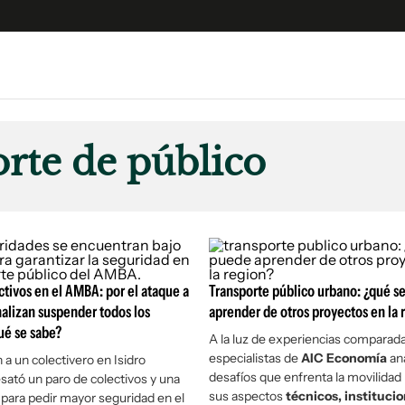
e
S
n
rte de público
es
Siguenos en:
 y Legales
es especiales
ciones
ters
ctivos en el AMBA: por el ataque a
Transporte público urbano: ¿qué s
ina
nalizan suspender todos los
aprender de otros proyectos en la 
qué se sabe?
A la luz de experiencias comparada
especialistas de
AIC Economía
ana
 Unidos
 a un colectivero en Isidro
desafíos que enfrenta la movilidad
ató un paro de colectivos y una
sus aspectos
técnicos, institucio
 para pedir mayor seguridad en el