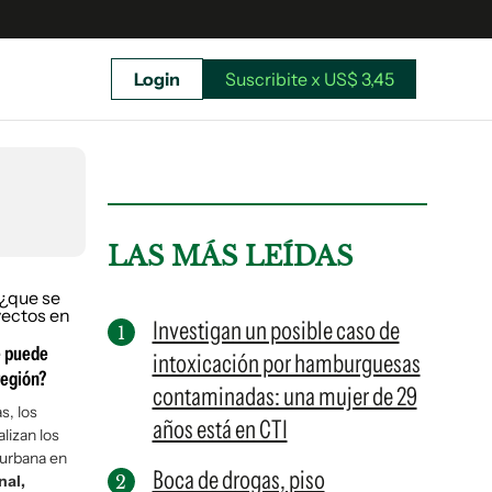
Login
Suscribite x US$ 3,45
uscríbete ahora a El Observador y elegí hasta
donde llegar.
LAS MÁS LEÍDAS
Investigan un posible caso de
e puede
intoxicación por hamburguesas
región?
contaminadas: una mujer de 29
s, los
años está en CTI
lizan los
 urbana en
Boca de drogas, piso
Suscribite x US$ 3,45
nal,