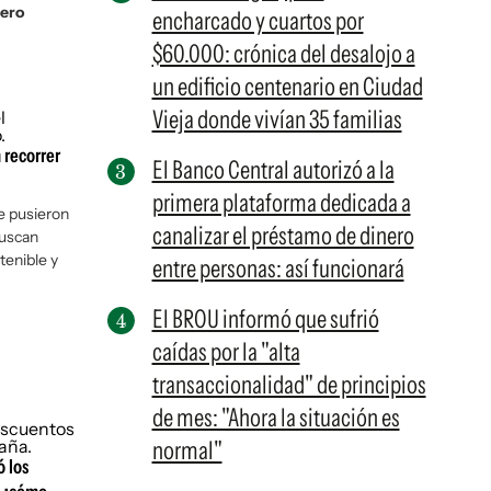
iero
encharcado y cuartos por
$60.000: crónica del desalojo a
un edificio centenario en Ciudad
Vieja donde vivían 35 familias
 recorrer
El Banco Central autorizó a la
primera plataforma dedicada a
te pusieron
canalizar el préstamo de dinero
buscan
tenible y
entre personas: así funcionará
El BROU informó que sufrió
caídas por la "alta
transaccionalidad" de principios
de mes: "Ahora la situación es
normal"
ó los