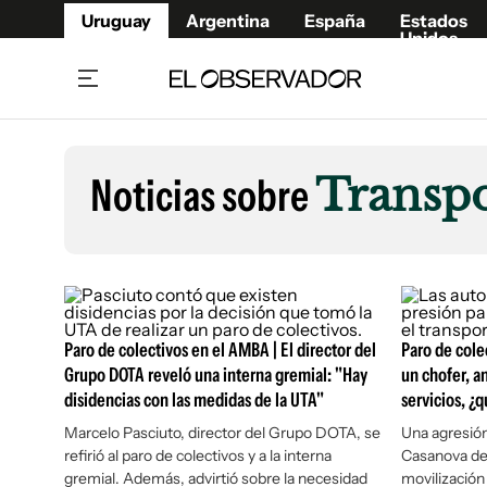
Uruguay
Argentina
España
Estados
Unidos
Home
Lifestyl
Member
Opinió
Noticias sobre
Transpo
Beneficios Member
Fúnebr
Referí
Remates
15°C
Jueves:
Ahora en:
Montevideo
Nacional
Mín
12°
Máx
15°
Edicion
Nubes
Café y Negocios
Publica
Economía y Empresas
Newslet
Paro de colectivos en el AMBA | El director del
Paro de cole
Agro
Argent
Grupo DOTA reveló una interna gremial: "Hay
un chofer, a
disidencias con las medidas de la UTA"
Brand Studio
servicios, ¿
España
Mundo
Estados
Marcelo Pasciuto, director del Grupo DOTA, se
Una agresión
refirió al paro de colectivos y a la interna
Casanova des
Cultura y Espectáculos
gremial. Además, advirtió sobre la necesidad
movilización