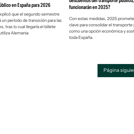
descuentos del transporte público
úblico en España para 2026
funcionarán en 2025?
explicó que el segundo semestre
Con estas medidas, 2025 promete
 un período de transición para las
clave para consolidar el transporte
, tras lo cual llegaría el billete
como una opción económica y sost
tiliza Alemania
toda España.
Página sigui