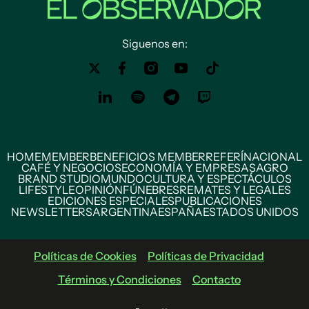
Siguenos en:
HOME
MEMBER
BENEFICIOS MEMBER
REFERÍ
NACIONAL
CAFÉ Y NEGOCIOS
ECONOMÍA Y EMPRESAS
AGRO
BRAND STUDIO
MUNDO
CULTURA Y ESPECTÁCULOS
LIFESTYLE
OPINIÓN
FÚNEBRES
REMATES Y LEGALES
EDICIONES ESPECIALES
PUBLICACIONES
NEWSLETTERS
ARGENTINA
ESPAÑA
ESTADOS UNIDOS
Políticas de Cookies
Políticas de Privacidad
Términos y Condiciones
Contacto