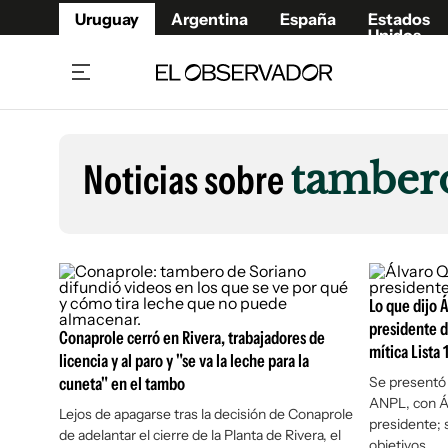
Uruguay
Argentina
España
Estados
Unidos
Home
Lifestyl
Member
Opinió
Noticias sobre
tamber
Beneficios Member
Fúnebr
Referí
Remates
12°C
Viernes:
Ahora en:
Montevideo
Nacional
Mín
10°
Máx
12°
Edicion
Nubes
Café y Negocios
Publica
Economía y Empresas
Lo que dijo 
Newslet
presidente d
Agro
Argent
Conaprole cerró en Rivera, trabajadores de
mítica Lista 
licencia y al paro y "se va la leche para la
Brand Studio
España
cuneta" en el tambo
Se presentó l
Mundo
Estados
ANPL, con Á
Lejos de apagarse tras la decisión de Conaprole
presidente; 
Cultura y Espectáculos
de adelantar el cierre de la Planta de Rivera, el
objetivos