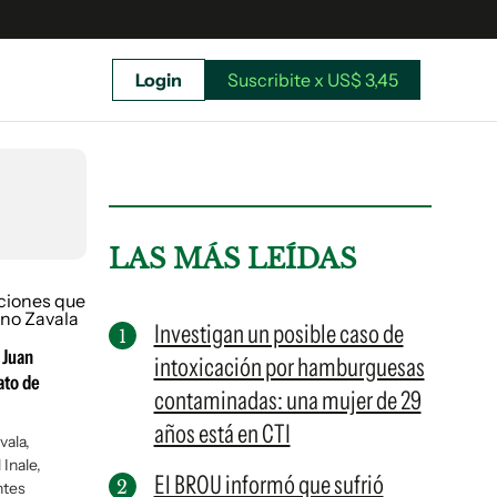
Login
Suscribite x US$ 3,45
uscríbete ahora a El Observador y elegí hasta
donde llegar.
LAS MÁS LEÍDAS
Investigan un posible caso de
 Juan
intoxicación por hamburguesas
cato de
contaminadas: una mujer de 29
años está en CTI
vala,
 Inale,
El BROU informó que sufrió
Suscribite x US$ 3,45
ntes