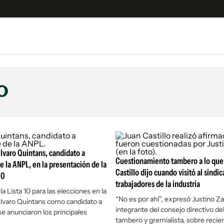
e
S
n
o
es
Siguenos en:
 y Legales
es especiales
ciones
Álvaro Quintans, candidato a
ters
Cuestionamiento tambero a lo que
e la ANPL, en la presentación de la
ina
Castillo dijo cuando visitó al sindi
10
trabajadores de la industria
a Lista 10 para las elecciones en la
 Unidos
“No es por ahí”, expresó Justino Za
lvaro Quintans como candidato a
integrante del consejo directivo del
se anunciaron los principales
tambero y gremialista, sobre recie