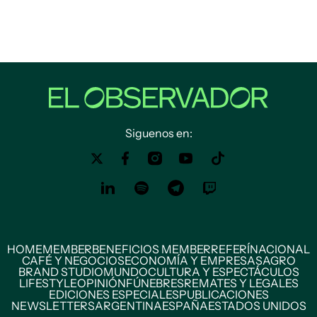
Siguenos en:
HOME
MEMBER
BENEFICIOS MEMBER
REFERÍ
NACIONAL
CAFÉ Y NEGOCIOS
ECONOMÍA Y EMPRESAS
AGRO
BRAND STUDIO
MUNDO
CULTURA Y ESPECTÁCULOS
LIFESTYLE
OPINIÓN
FÚNEBRES
REMATES Y LEGALES
EDICIONES ESPECIALES
PUBLICACIONES
NEWSLETTERS
ARGENTINA
ESPAÑA
ESTADOS UNIDOS