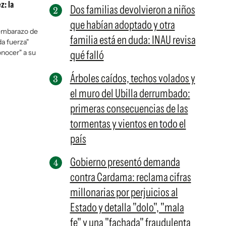
z: la
Dos familias devolvieron a niños
que habían adoptado y otra
l embarazo de
familia está en duda: INAU revisa
a fuerza"
onocer" a su
qué falló
Árboles caídos, techos volados y
el muro del Ubilla derrumbado:
primeras consecuencias de las
tormentas y vientos en todo el
país
Gobierno presentó demanda
contra Cardama: reclama cifras
millonarias por perjuicios al
Estado y detalla "dolo", "mala
fe" y una "fachada" fraudulenta