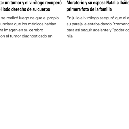
tar un tumor y el virólogo recuperó
Moratorio y su esposa Natalia Ibáñe
l lado derecho de su cuerpo
primera foto de la familia
 se realizó luego de que el propio
En julio el virólogo aseguró que e
unciara que los médicos habían
su pareja le estaba dando "tremend
na imagen en su cerebro
para así seguir adelante y "poder c
on el tumor diagnosticado en
hija