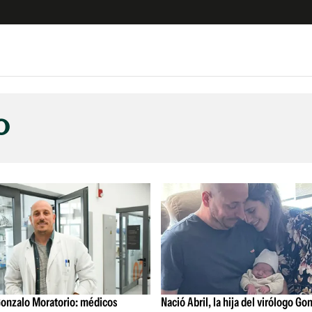
e
S
n
o
es
Siguenos en:
 y Legales
es especiales
ciones
ters
ina
 Unidos
Gonzalo Moratorio: médicos
Nació Abril, la hija del virólogo Go