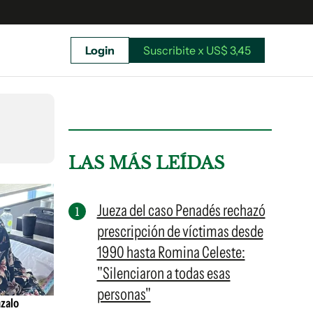
Login
Suscribite x US$ 3,45
uscríbete ahora a El Observador y elegí hasta
donde llegar.
LAS MÁS LEÍDAS
Jueza del caso Penadés rechazó
prescripción de víctimas desde
1990 hasta Romina Celeste:
"Silenciaron a todas esas
personas"
nzalo
Suscribite x US$ 3,45