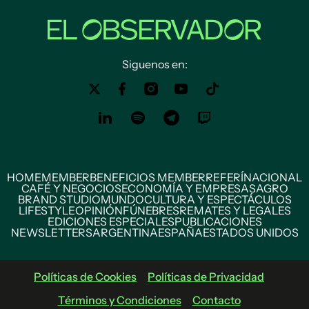
Siguenos en:
HOME
MEMBER
BENEFICIOS MEMBER
REFERÍ
NACIONAL
CAFÉ Y NEGOCIOS
ECONOMÍA Y EMPRESAS
AGRO
BRAND STUDIO
MUNDO
CULTURA Y ESPECTÁCULOS
LIFESTYLE
OPINIÓN
FÚNEBRES
REMATES Y LEGALES
EDICIONES ESPECIALES
PUBLICACIONES
NEWSLETTERS
ARGENTINA
ESPAÑA
ESTADOS UNIDOS
Políticas de Cookies
Políticas de Privacidad
Términos y Condiciones
Contacto