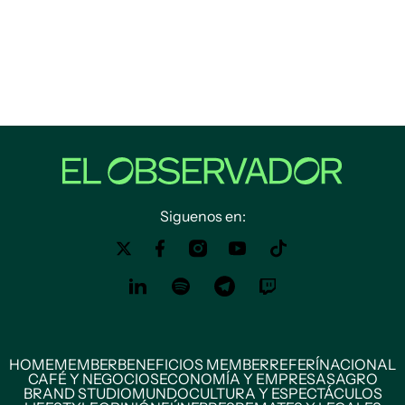
Siguenos en:
HOME
MEMBER
BENEFICIOS MEMBER
REFERÍ
NACIONAL
CAFÉ Y NEGOCIOS
ECONOMÍA Y EMPRESAS
AGRO
BRAND STUDIO
MUNDO
CULTURA Y ESPECTÁCULOS