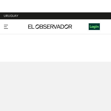
URUGUAY
URUGUAY
Login
ARGENTINA
ESPAÑA
ESTADOS UNIDOS