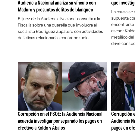
Audiencia Nacional analiza su vínculo con
que investig
Maduro y presuntos delitos de blanqueo
La causa se a
supuesta cor
El juez de la Audiencia Nacional consulta a la
encontrarse 
Fiscalía sobre una querella que involucra al
asesor Koldo
socialista Rodríguez Zapatero con actividades
metálico del
delictivas relacionadas con Venezuela.
drive con to
Corrupción en el PSOE: la Audiencia Nacional
Corrupción e
acuerda investigar por separado los pagos en
Audiencia Na
efectivo a Koldo y Ábalos
pagos en efe