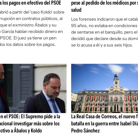
a los pagos en efectivo del PSOE
pese al pedido de los médicos por 
salud
brió a partir del 'caso Koldo' sobre
rupción en contratos públicos, al
Los forenses indicaron que el catal
que el exministro Ábalos y su
95 años, no estaba en condiciones 
 García habían recibido dinero en
de sentarse en el banquillo, pero el
 PSOE. El juez ya tiene un pen
decidió que declare desde su domic
dos los datos sobre los pagos.
se lo acusa a él y a sus seis hijos.
n el PSOE: El Supremo pide a la
La Real Casa de Correos, el nuevo 
cional investigar más sobre los
batalla en la guerra entre Isabel Dí
ctivo a Ábalos y Koldo
Pedro Sánchez