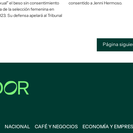
xual" el beso sin consentimiento
consentido a Jenni Hermoso.
ria de la selección femenina en
23. Su defensa apelará al Tribunal
Página sigui
NACIONAL
CAFÉ Y NEGOCIOS
ECONOMÍA Y EMPRE