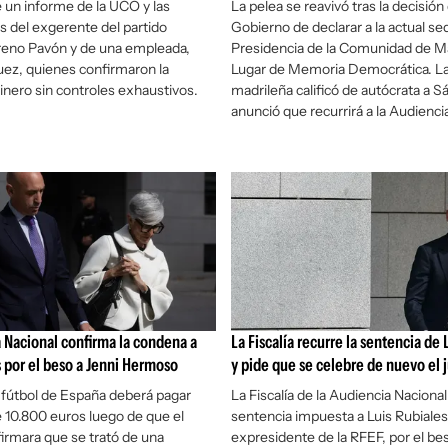
e un informe de la UCO y las
La pelea se reavivó tras la decisión 
s del exgerente del partido
Gobierno de declarar a la actual se
eno Pavón y de una empleada,
Presidencia de la Comunidad de M
uez, quienes confirmaron la
Lugar de Memoria Democrática. La
inero sin controles exhaustivos.
madrileña calificó de autócrata a S
anunció que recurrirá a la Audienci
 Nacional confirma la condena a
La Fiscalía recurre la sentencia de 
s por el beso a Jenni Hermoso
y pide que se celebre de nuevo el j
l fútbol de España deberá pagar
La Fiscalía de la Audiencia Nacional 
 10.800 euros luego de que el
sentencia impuesta a Luis Rubiales
firmara que se trató de una
expresidente de la RFEF, por el be