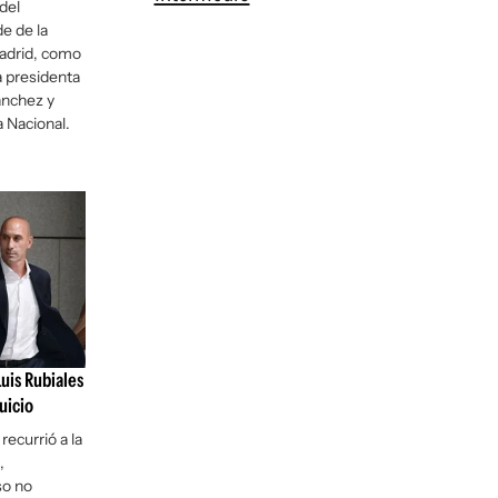
del
de de la
adrid, como
 presidenta
ánchez y
a Nacional.
Luis Rubiales
uicio
recurrió a la
,
so no