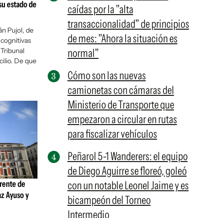
su estado de
caídas por la "alta
transaccionalidad" de principios
án Pujol, de
de mes: "Ahora la situación es
cognitivas
 Tribunal
normal"
ilio. De que
Cómo son las nuevas
camionetas con cámaras del
Ministerio de Transporte que
empezaron a circular en rutas
para fiscalizar vehículos
Peñarol 5-1 Wanderers: el equipo
de Diego Aguirre se floreó, goleó
frente de
con un notable Leonel Jaime y es
az Ayuso y
bicampeón del Torneo
Intermedio