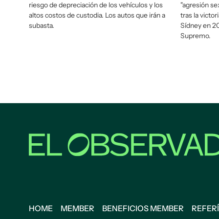
riesgo de depreciación de los vehículos y los
"agresión se
altos costos de custodia. Los autos que irán a
tras la victo
subasta.
Sídney en 20
Supremo.
HOME
MEMBER
BENEFICIOS MEMBER
REFERÍ