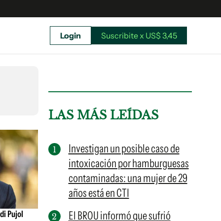
Login
Suscribite x US$ 3,45
uscríbete ahora a El Observador y elegí hasta
donde llegar.
LAS MÁS LEÍDAS
Investigan un posible caso de
intoxicación por hamburguesas
contaminadas: una mujer de 29
años está en CTI
di Pujol
El BROU informó que sufrió
Suscribite x US$ 3,45