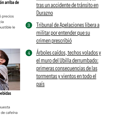
ón arriba de
tras un accidente de tránsito en
Durazno
 precios
cia
Tribunal de Apelaciones libera a
ustible le
militar por entender que su
crimen prescribió
Árboles caídos, techos volados y
el muro del Ubilla derrumbado:
primeras consecuencias de las
tormentas y vientos en todo el
país
bebidas
puesta
 de cafeína