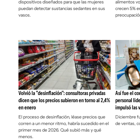
dispositivos diseñados para que las mujeres
alimentos vo
puedan detectar sustancias sedantes en sus
crecen 5% e
vasos.
preocupació
Volvió la "desinflación": consultoras privadas
Así fue el c
dicen que los precios subieron en torno al 2,4%
personal lide
en enero
impulsó las 
El proceso de desinflación, léase precios que
Diciembre f
corren a un menor ritmo, habría sucedido en el
de ventas, c
primer mes de 2026. Qué subió más y qué
menos.