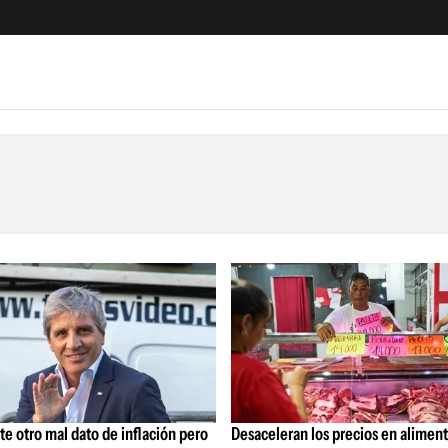
e
S
n
es
Siguenos en:
 y Legales
es especiales
ciones
ters
ina
 Unidos
e otro mal dato de inflación pero
Desaceleran los precios en aliment