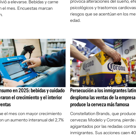
provoca alteraciones del sueño, ef
lvió a elevarse. Bebidas y carne
psicológicos y trastornos cardiovas
n el mes. Encuestas marcan
riesgos que se acentúan en los m
n.
edad.
onsumo en 2025: bebidas y cuidado
Persecución a los inmigrantes lati
raron el crecimiento y el interior
desploma las ventas de la empresa
ventas
produce la cerveza más famosa
ue el mes con mayor crecimiento
Constellation Brands, que produce 
on un aumento interanual del 2,7%
cervezas Modelo y Corona, pierde 
agigantados por las redadas contra
inmigrantes. Sus acciones caen 4