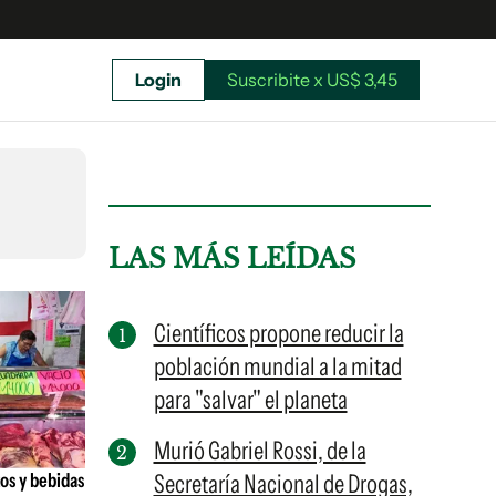
Login
Suscribite x US$ 3,45
uscríbete ahora a El Observador y elegí hasta
donde llegar.
LAS MÁS LEÍDAS
Científicos propone reducir la
población mundial a la mitad
para "salvar" el planeta
Murió Gabriel Rossi, de la
os y bebidas
Secretaría Nacional de Drogas,
Suscribite x US$ 3,45