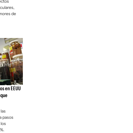
ectos
culares,
enores de
nos en EEUU
 que
las
a pasos
 los
0%.