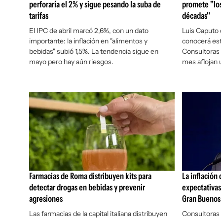
perforaría el 2% y sigue pesando la suba de
promete "lo
tarifas
décadas"
El IPC de abril marcó 2,6%, con un dato
Luis Caputo 
importante: la inflación en "alimentos y
conocerá est
bebidas" subió 1,5%. La tendencia sigue en
Consultoras 
mayo pero hay aún riesgos.
mes aflojan 
Farmacias de Roma distribuyen kits para
La inflación 
detectar drogas en bebidas y prevenir
expectativa
agresiones
Gran Buenos
Las farmacias de la capital italiana distribuyen
Consultoras 