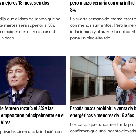
s mejores 18 meses en dos
pero marzo cerraría con una inflaci
3%
dijo que el dato de marzo que se
La cuarta semana de marzo mostró
e martes será superior al 3%.
con menos aumentos. Pero la iner
coinciden con el ministro: este
inflacionaria y el aumento del comb
un poco.
pone un piso elevado
de febrero rozaría el 3% y las
España busca prohibir la venta de 
s empeoraron principalmente en el
energéticas a menores de 16 años
 Aires
Los datos que fundamentan la pro
confirman que una ingesta elevada
privadas dicen que la inflación en