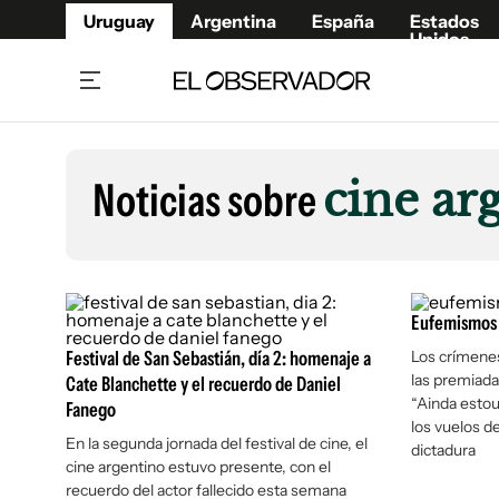
Uruguay
Argentina
España
Estados
Unidos
Home
Lifestyl
Member
Opinió
Noticias sobre
cine ar
Beneficios Member
Fúnebr
Referí
Remates
7°C
Lunes:
Ahora en:
Montevideo
Nacional
Mín
8°
Máx
Edicion
9°
Cielo Claro
Café y Negocios
Publica
Eufemismos
Economía y Empresas
Newslet
Festival de San Sebastián, día 2: homenaje a
Los crímenes
Agro
Argent
las premiada
Cate Blanchette y el recuerdo de Daniel
“Ainda estou
Fanego
Brand Studio
España
los vuelos d
Mundo
Estados
En la segunda jornada del festival de cine, el
dictadura
cine argentino estuvo presente, con el
Cultura y Espectáculos
recuerdo del actor fallecido esta semana