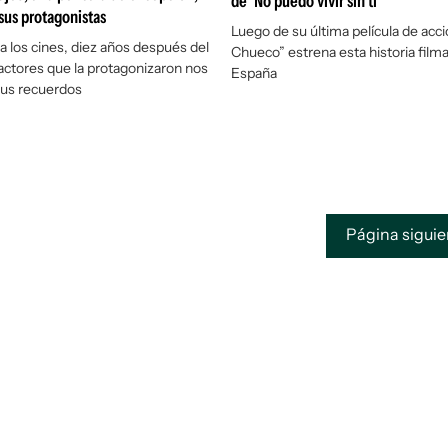
de 'No puedo vivir sin ti'
sus protagonistas
Luego de su última película de acció
 a los cines, diez años después del
Chueco” estrena esta historia film
 actores que la protagonizaron nos
España
us recuerdos
Página sigui