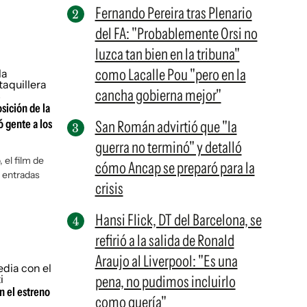
Fernando Pereira tras Plenario
del FA: "Probablemente Orsi no
luzca tan bien en la tribuna"
como Lacalle Pou "pero en la
cancha gobierna mejor"
osición de la
ó gente a los
San Román advirtió que "la
guerra no terminó" y detalló
 el film de
cómo Ancap se preparó para la
 entradas
crisis
Hansi Flick, DT del Barcelona, se
refirió a la salida de Ronald
Araujo al Liverpool: "Es una
pena, no pudimos incluirlo
n el estreno
como quería"