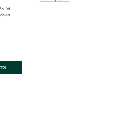
n, “el
ada en
ente