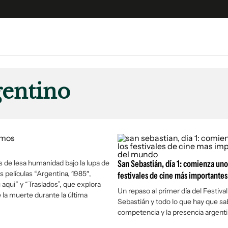
e
S
n
gentino
es
Siguenos en:
 y Legales
es especiales
ciones
ters
 de lesa humanidad bajo la lupa de
San Sebastián, día 1: comienza uno
ina
s películas “Argentina, 1985″,
festivales de cine más importante
 aqui” y “Traslados”, que explora
Un repaso al primer día del Festiva
e la muerte durante la última
Sebastián y todo lo que hay que sa
 Unidos
competencia y la presencia argent