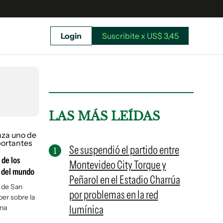
Login
Suscribite x US$ 3,45
uscríbete ahora a El Observador y elegí hasta
donde llegar.
LAS MÁS LEÍDAS
Se suspendió el partido entre
 de los
Montevideo City Torque y
s del mundo
Peñarol en el Estadio Charrúa
l de San
por problemas en la red
ber sobre la
lumínica
ina
Suscribite x US$ 3,45