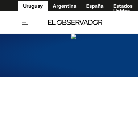
Uruguay
Argentina
España
Estados
Unidos
Home
Juegos 
Referí
Rugby
Fútbol
Básque
Mundial 2026
Tenis
Resultados Deportivos
Runnin
Fútbol internacional
Polidep
Copa Libertadores
Motor