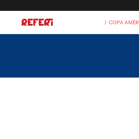
/
COPA AMÉR
Olímpicos
S
tbol
g
ortivo