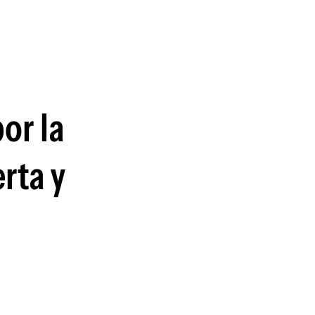
guenos en:
or la
rta y