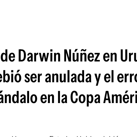
Si
" de Darwin Núñez en U
bió ser anulada y el err
ándalo en la Copa Amér