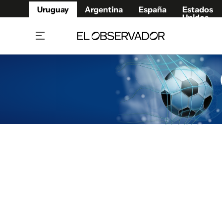
Uruguay
Argentina
España
Estados
Unidos
Home
Juegos 
Referí
Rugby
Fútbol
Básque
Mundial 2026
Tenis
Resultados Deportivos
Runnin
Fútbol internacional
Polidep
Copa Libertadores
Motor