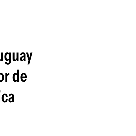
guenos en:
ruguay
or de
ica