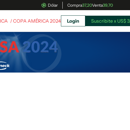
Dólar
Compra
37,20
Venta
39,70
ICA
/ COPA AMÉRICA 2024
Login
Suscribite x US$ 3
uscríbete ahora a El Observador y elegí hasta
donde llegar.
Suscribite x US$ 3,45