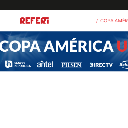
/
COPA AMÉR
Olímpicos
S
tbol
g
ortivo