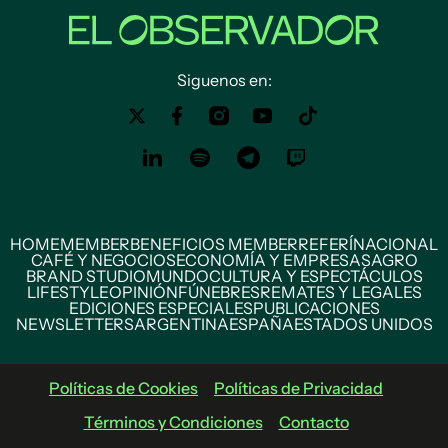
Siguenos en:
HOME
MEMBER
BENEFICIOS MEMBER
REFERÍ
NACIONAL
CAFÉ Y NEGOCIOS
ECONOMÍA Y EMPRESAS
AGRO
BRAND STUDIO
MUNDO
CULTURA Y ESPECTÁCULOS
LIFESTYLE
OPINIÓN
FÚNEBRES
REMATES Y LEGALES
EDICIONES ESPECIALES
PUBLICACIONES
NEWSLETTERS
ARGENTINA
ESPAÑA
ESTADOS UNIDOS
Políticas de Cookies
Políticas de Privacidad
Términos y Condiciones
Contacto