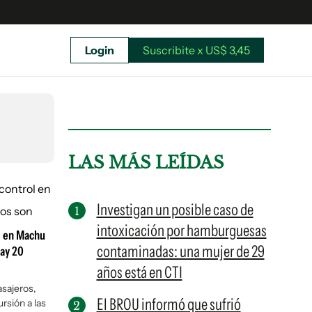
Login
Suscribite x US$ 3,45
uscríbete ahora a El Observador y elegí hasta
donde llegar.
LAS MÁS LEÍDAS
Investigan un posible caso de
intoxicación por hamburguesas
ol en Machu
contaminadas: una mujer de 29
hay 20
años está en CTI
asajeros,
El BROU informó que sufrió
rsión a las
Suscribite x US$ 3,45