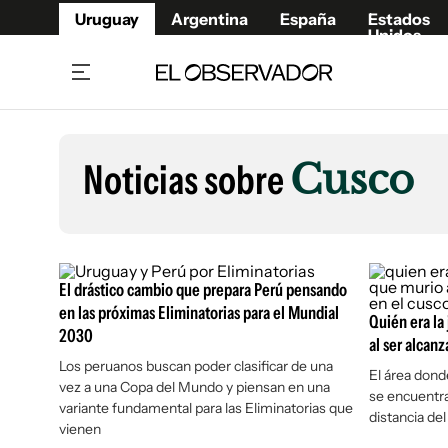
Uruguay
Argentina
España
Estados
Unidos
Home
Lifestyl
Member
Opinió
Noticias sobre
Cusco
Beneficios Member
Fúnebr
Referí
Remates
12°C
Viernes:
Ahora en:
Montevideo
Nacional
Mín
10°
Máx
12°
Edicion
Nubes
Café y Negocios
Publica
El drástico cambio que prepara Perú pensando
Economía y Empresas
Newslet
en las próximas Eliminatorias para el Mundial
Quién era la
2030
Agro
Argent
al ser alcan
Los peruanos buscan poder clasificar de una
Brand Studio
España
El área donde
vez a una Copa del Mundo y piensan en una
se encuentra
Mundo
Estados
variante fundamental para las Eliminatorias que
distancia de
Cultura y Espectáculos
vienen