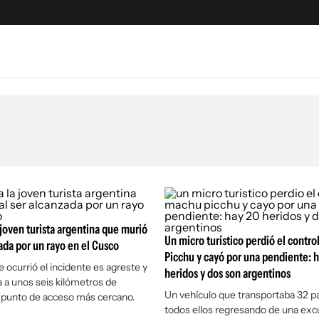
e
S
n
es
Siguenos en:
 y Legales
es especiales
ciones
ters
 joven turista argentina que murió
ina
Un micro turístico perdió el contr
zada por un rayo en el Cusco
Picchu y cayó por una pendiente: 
 ocurrió el incidente es agreste y
heridos y dos son argentinos
 a unos seis kilómetros de
 Unidos
Un vehículo que transportaba 32 p
l punto de acceso más cercano.
todos ellos regresando de una excu