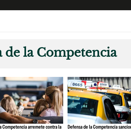
e
S
n
 de la Competencia
es
Siguenos en:
 y Legales
es especiales
ciones
ters
ina
 Unidos
a Competencia arremete contra la
Defensa de la Competencia sancio