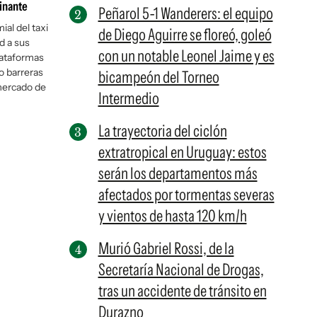
minante
Peñarol 5-1 Wanderers: el equipo
al del taxi
de Diego Aguirre se floreó, goleó
d a sus
con un notable Leonel Jaime y es
plataformas
o barreras
bicampeón del Torneo
 mercado de
Intermedio
La trayectoria del ciclón
extratropical en Uruguay: estos
serán los departamentos más
afectados por tormentas severas
y vientos de hasta 120 km/h
Murió Gabriel Rossi, de la
Secretaría Nacional de Drogas,
tras un accidente de tránsito en
Durazno