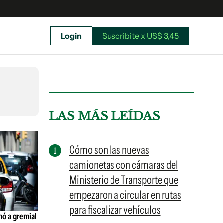
Login
Suscribite x US$ 3,45
uscríbete ahora a El Observador y elegí hasta
donde llegar.
LAS MÁS LEÍDAS
Cómo son las nuevas
camionetas con cámaras del
Ministerio de Transporte que
empezaron a circular en rutas
para fiscalizar vehículos
nó a gremial
Suscribite x US$ 3,45