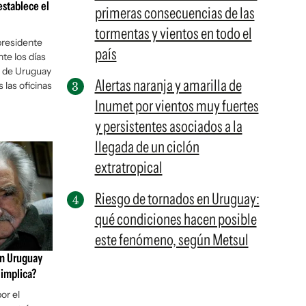
stablece el
primeras consecuencias de las
tormentas y vientos en todo el
presidente
país
te los días
ra de Uruguay
Alertas naranja y amarilla de
las oficinas
Inumet por vientos muy fuertes
y persistentes asociados a la
llegada de un ciclón
extratropical
Riesgo de tornados en Uruguay:
qué condiciones hacen posible
este fenómeno, según Metsul
en Uruguay
 implica?
or el