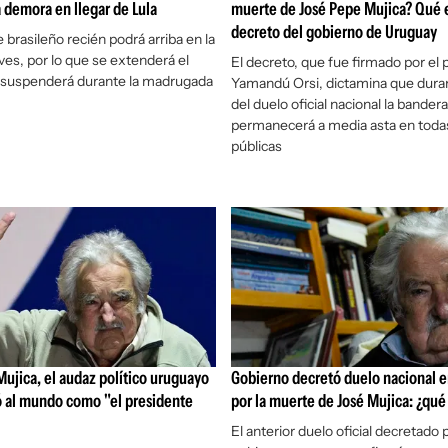
a demora en llegar de Lula
muerte de José Pepe Mujica? Qué e
decreto del gobierno de Uruguay
 brasileño recién podrá arriba en la
ves, por lo que se extenderá el
El decreto, que fue firmado por el 
e suspenderá durante la madrugada
Yamandú Orsi, dictamina que duran
del duelo oficial nacional la bande
permanecerá a media asta en todas 
públicas
ujica, el audaz político uruguayo
Gobierno decretó duelo nacional 
 al mundo como "el presidente
por la muerte de José Mujica: ¿qué
El anterior duelo oficial decretado p