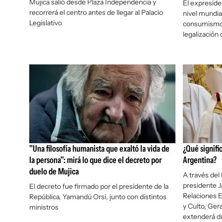
Mujica salió desde Plaza Independencia y
El expreside
recorrerá el centro antes de llegar al Palacio
nivel mundial
Legislativo
consumismo 
legalización 
"Una filosofía humanista que exaltó la vida de
¿Qué signifi
la persona": mirá lo que dice el decreto por
Argentina?
duelo de Mujica
A través del
presidente Ja
El decreto fue firmado por el presidente de la
Relaciones E
República, Yamandú Orsi, junto con distintos
y Culto, Ger
ministros
extenderá du