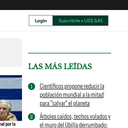
Login
Suscribite x US$ 3,45
uscríbete ahora a El Observador y elegí hasta
donde llegar.
LAS MÁS LEÍDAS
Científicos propone reducir la
población mundial a la mitad
para "salvar" el planeta
Árboles caídos, techos volados y
al por la
el muro del Ubilla derrumbado:
Suscribite x US$ 3,45