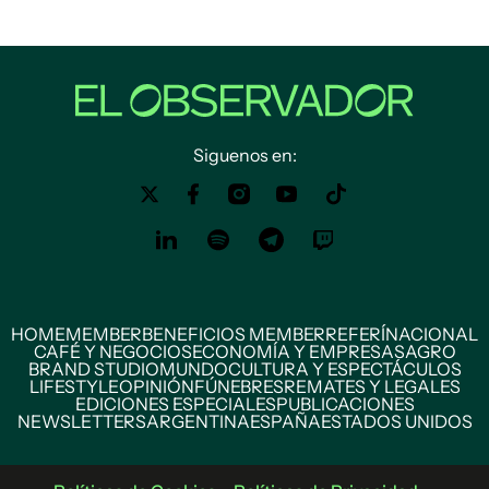
Siguenos en:
HOME
MEMBER
BENEFICIOS MEMBER
REFERÍ
NACIONAL
CAFÉ Y NEGOCIOS
ECONOMÍA Y EMPRESAS
AGRO
BRAND STUDIO
MUNDO
CULTURA Y ESPECTÁCULOS
LIFESTYLE
OPINIÓN
FÚNEBRES
REMATES Y LEGALES
EDICIONES ESPECIALES
PUBLICACIONES
NEWSLETTERS
ARGENTINA
ESPAÑA
ESTADOS UNIDOS