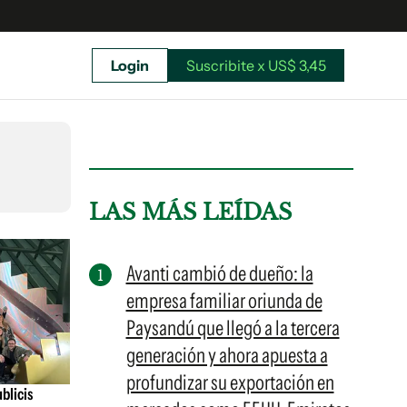
Login
Suscribite x US$ 3,45
uscríbete ahora a El Observador y elegí hasta
donde llegar.
LAS MÁS LEÍDAS
Avanti cambió de dueño: la
empresa familiar oriunda de
Paysandú que llegó a la tercera
generación y ahora apuesta a
profundizar su exportación en
blicis
Suscribite x US$ 3,45