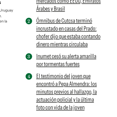
mercados como EEUU, Emiratos
s
Árabes y Brasil
 Uruguay
,
Ómnibus de Cutcsa terminó
en la
incrustado en casas del Prado:
chofer dijo que estaba contando
dinero mientras circulaba
Inumet cesó su alerta amarilla
por tormentas fuertes
El testimonio del joven que
encontró a Pepa Almendra: los
minutos previos al hallazgo, la
actuación policial y la última
foto con vida de la joven