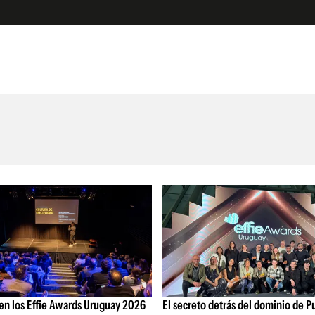
e
S
n
es
Siguenos en:
 y Legales
es especiales
ciones
ters
ina
 Unidos
en los Effie Awards Uruguay 2026
El secreto detrás del dominio de Pu