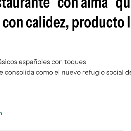
staurante "con alma" q
Si
con calidez, producto l
lásicos españoles con toques
e consolida como el nuevo refugio social d
n