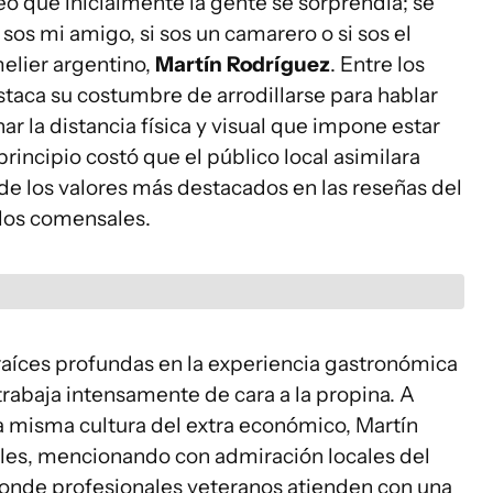
eo que inicialmente la gente se sorprendía; se
os mi amigo, si sos un camarero o si sos el
elier argentino,
Martín Rodríguez
. Entre los
taca su costumbre de arrodillarse para hablar
r la distancia física y visual que impone estar
rincipio costó que el público local asimilara
 de los valores más destacados en las reseñas del
 los comensales.
e raíces profundas en la experiencia gastronómica
rabaja intensamente de cara a la propina. A
a misma cultura del extra económico, Martín
cales, mencionando con admiración locales del
donde profesionales veteranos atienden con una