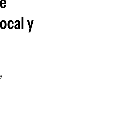
ue
guenos en:
ocal y
e