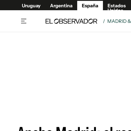
Uruguay
Argentina
España
Estados
Unidos
/
MADRID 
Actualidad
Mirada
Economía y Finanzas
Impacto
Sucede
Data Cl
Relax
Urugua
Cine, series y música
Argent
Madrid & Comunidad
Estados
Pequeños Placeres