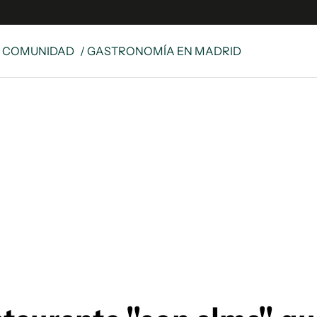
& COMUNIDAD
/ GASTRONOMÍA EN MADRID
s
S
 Global
ave
y
ina
 Unidos