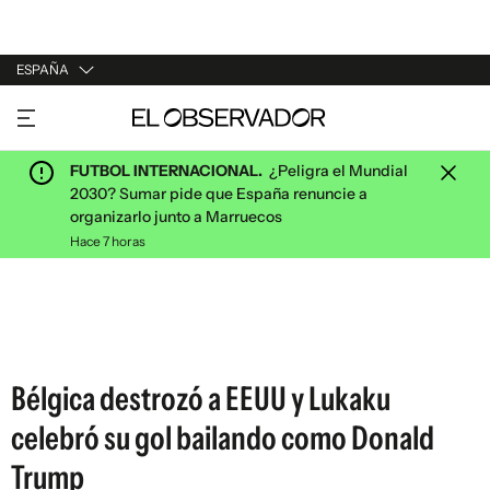
ESPAÑA
URUGUAY
ARGENTINA
FUTBOL INTERNACIONAL.
¿Peligra el Mundial
ESPAÑA
2030? Sumar pide que España renuncie a
organizarlo junto a Marruecos
ESTADOS UNIDOS
Hace 7 horas
Bélgica destrozó a EEUU y Lukaku
celebró su gol bailando como Donald
Trump