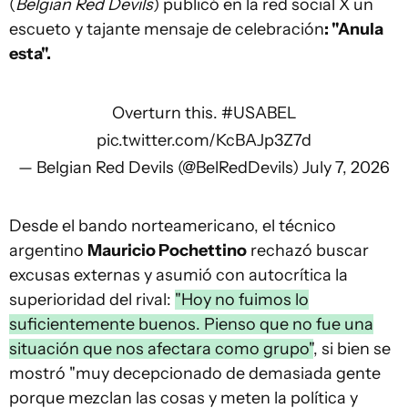
(
Belgian Red Devils
) publicó en la red social X un
escueto y tajante mensaje de celebración
: "Anula
esta".
Overturn this.
#USABEL
pic.twitter.com/KcBAJp3Z7d
— Belgian Red Devils (@BelRedDevils)
July 7, 2026
Desde el bando norteamericano, el técnico
argentino
Mauricio Pochettino
rechazó buscar
excusas externas y asumió con autocrítica la
superioridad del rival:
"Hoy no fuimos lo
suficientemente buenos. Pienso que no fue una
situación que nos afectara como grupo"
, si bien se
mostró "muy decepcionado de demasiada gente
porque mezclan las cosas y meten la política y