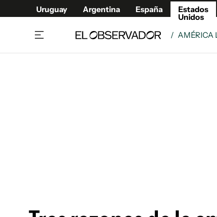
Uruguay
Argentina
España
Estados
Unidos
/
AMÉRICA 
Home
América
Política
Deport
Economía
Urugua
Sociedad
Argent
Inmigración
España