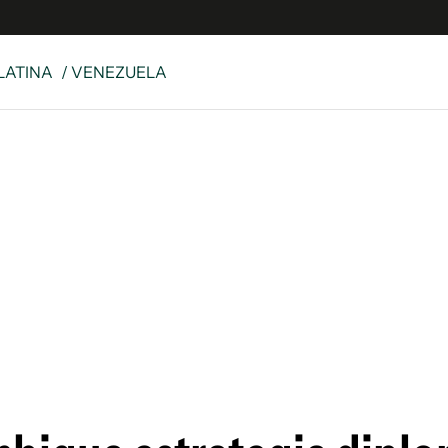
LATINA
/ VENEZUELA
 Latina
S
es
y
ina