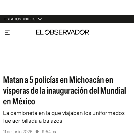
ESTADOS UNIDOS
URUGUAY
ARGENTINA
ESPAÑA
ESTADOS UNIDOS
Matan a 5 policías en Michoacán en
vísperas de la inauguración del Mundial
en México
La camioneta en la que viajaban los uniformados
fue acribillada a balazos
11 de junio 2026
9:54 hs