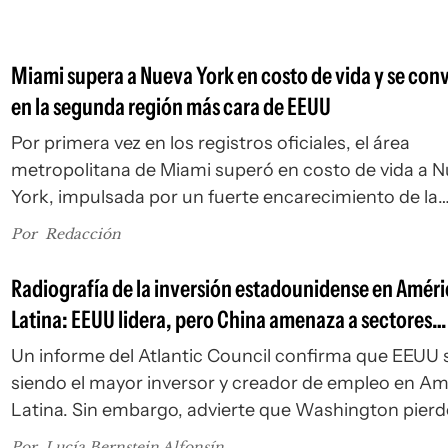
Miami supera a Nueva York en costo de vida y se conv
en la segunda región más cara de EEUU
Por primera vez en los registros oficiales, el área
metropolitana de Miami superó en costo de vida a 
York, impulsada por un fuerte encarecimiento de la
vivienda, primas de seguros en máximos nacionales
Por
Redacción
impuestos locales al alza. El salto posiciona al sur de
Florida como la segunda región más cara de EEUU, 
Radiografía de la inversión estadounidense en Amér
por detrás de la bahía de San Francisco.
Latina: EEUU lidera, pero China amenaza a sectores
estratégicos
Un informe del Atlantic Council confirma que EEUU 
siendo el mayor inversor y creador de empleo en Am
Latina. Sin embargo, advierte que Washington pierd
terreno frente a China en sectores clave como la mi
Por
Lucía Bernstein Alfonsín