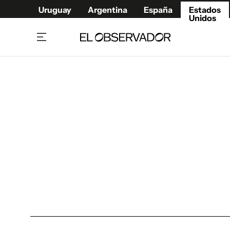
Uruguay
Argentina
España
Estados
Unidos
Home
América
Política
Deport
Economía
Urugua
Sociedad
Argent
Inmigración
España