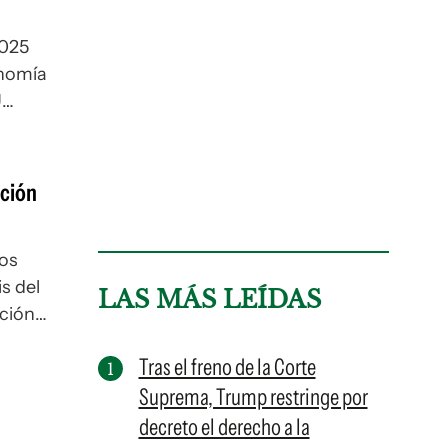
2025
onomía
U
l
ios
ación
os
s del
LAS MÁS LEÍDAS
ación
n apps
Tras el freno de la Corte
Suprema, Trump restringe por
decreto el derecho a la