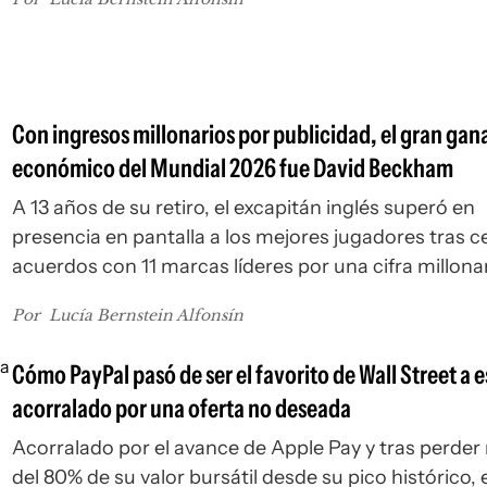
estratégica, la manufactura automotriz y la
infraestructura logística.
Con ingresos millonarios por publicidad, el gran gan
económico del Mundial 2026 fue David Beckham
A 13 años de su retiro, el excapitán inglés superó en
presencia en pantalla a los mejores jugadores tras c
acuerdos con 11 marcas líderes por una cifra millonar
Con una carrera de 20 años en el fútbol estadounid
Por
Lucía Bernstein Alfonsín
Beckham se convirtió en la cara del deporte en el paí
Cómo PayPal pasó de ser el favorito de Wall Street a e
acorralado por una oferta no deseada
Acorralado por el avance de Apple Pay y tras perder
del 80% de su valor bursátil desde su pico histórico, 