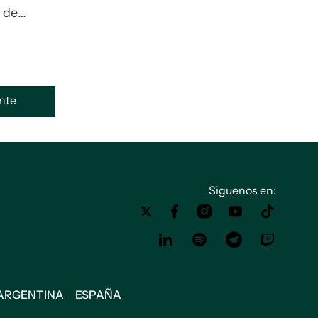
 de
 el
ente
Siguenos en:
ARGENTINA
ESPAÑA