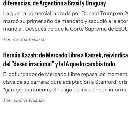
diferencias, de Argentina a Brasil y Uruguay
La guerra comercial lanzada por Donald Trump en 
marcó su primer año de mandato y sacudió a la ec
mundial. Después de que la Corte Suprema de EEU
anulara gran parte de esos aranceles, el gobierno de
Por
Cecilia Becaría
republicano estableció nuevos gravámenes a 60 soc
comerciales.
Hernán Kazah: de Mercado Libre a Kaszek, reivindic
del "deseo irracional" y la IA que lo cambia todo
El cofundador de Mercado Libre repasa los moment
clave de su carrera: dura adaptación a Stanford, crisi
“garage” puntocom, el riesgo de invertir con inform
imperfecta y por qué América Latina puede ganar e
Por
Andrés Fidanza
e infraestructura de IA. Hernán Kazah y el elogio del
"deseo irracional".