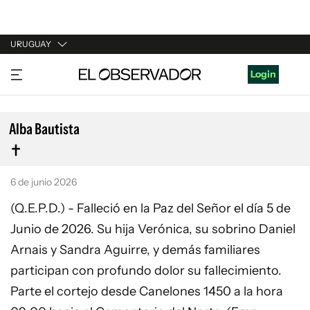
URUGUAY
URUGUAY
Login
ARGENTINA
ESPAÑA
Alba Bautista
ESTADOS UNIDOS
6 de junio 2026
(Q.E.P.D.) - Falleció en la Paz del Señor el día 5 de
Junio de 2026. Su hija Verónica, su sobrino Daniel
Arnais y Sandra Aguirre, y demás familiares
participan con profundo dolor su fallecimiento.
Parte el cortejo desde Canelones 1450 a la hora