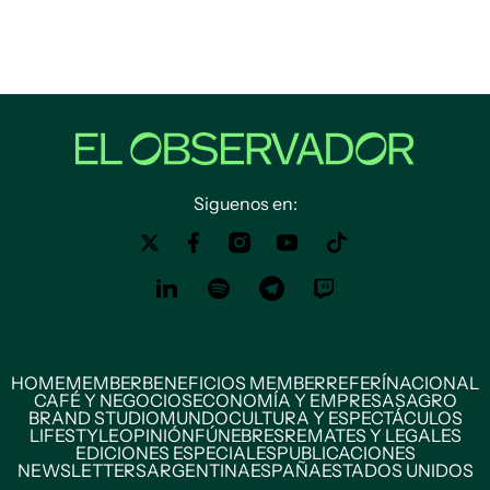
Siguenos en:
HOME
MEMBER
BENEFICIOS MEMBER
REFERÍ
NACIONAL
CAFÉ Y NEGOCIOS
ECONOMÍA Y EMPRESAS
AGRO
BRAND STUDIO
MUNDO
CULTURA Y ESPECTÁCULOS
LIFESTYLE
OPINIÓN
FÚNEBRES
REMATES Y LEGALES
EDICIONES ESPECIALES
PUBLICACIONES
NEWSLETTERS
ARGENTINA
ESPAÑA
ESTADOS UNIDOS