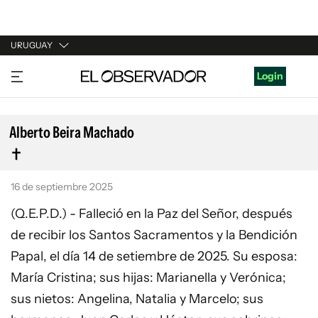
URUGUAY
URUGUAY
Login
ARGENTINA
ESPAÑA
Alberto Beira Machado
ESTADOS UNIDOS
16 de septiembre 2025
(Q.E.P.D.) - Falleció en la Paz del Señor, después
de recibir los Santos Sacramentos y la Bendición
Papal, el día 14 de setiembre de 2025. Su esposa:
María Cristina; sus hijas: Marianella y Verónica;
sus nietos: Angelina, Natalia y Marcelo; sus