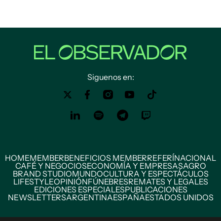
Siguenos en:
HOME
MEMBER
BENEFICIOS MEMBER
REFERÍ
NACIONAL
CAFÉ Y NEGOCIOS
ECONOMÍA Y EMPRESAS
AGRO
BRAND STUDIO
MUNDO
CULTURA Y ESPECTÁCULOS
LIFESTYLE
OPINIÓN
FÚNEBRES
REMATES Y LEGALES
EDICIONES ESPECIALES
PUBLICACIONES
NEWSLETTERS
ARGENTINA
ESPAÑA
ESTADOS UNIDOS