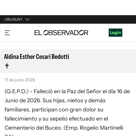
URUGUAY
URUGUAY
Login
ARGENTINA
ESPAÑA
Aldina Esther Cesari Bedotti
ESTADOS UNIDOS
17 de junio 2026
(Q.E.P.D.) - Falleció en la Paz del Señor el día 16 de
Junio de 2026. Sus hijas, nietos y demás
familiares, participan con gran dolor su
fallecimiento y su sepelio efectuado en el
Cementerio del Buceo. (Emp. Rogelio Martinelli