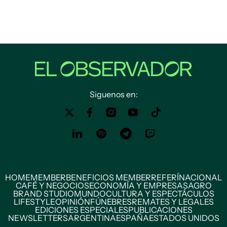
Siguenos en:
HOME
MEMBER
BENEFICIOS MEMBER
REFERÍ
NACIONAL
CAFÉ Y NEGOCIOS
ECONOMÍA Y EMPRESAS
AGRO
BRAND STUDIO
MUNDO
CULTURA Y ESPECTÁCULOS
LIFESTYLE
OPINIÓN
FÚNEBRES
REMATES Y LEGALES
EDICIONES ESPECIALES
PUBLICACIONES
NEWSLETTERS
ARGENTINA
ESPAÑA
ESTADOS UNIDOS