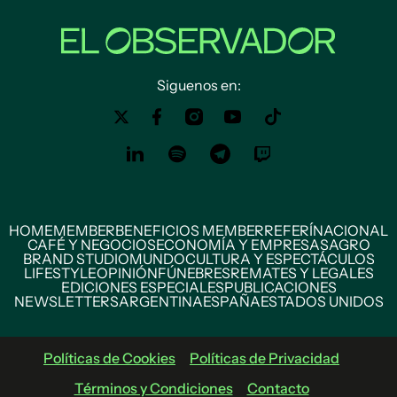
Siguenos en:
HOME
MEMBER
BENEFICIOS MEMBER
REFERÍ
NACIONAL
CAFÉ Y NEGOCIOS
ECONOMÍA Y EMPRESAS
AGRO
BRAND STUDIO
MUNDO
CULTURA Y ESPECTÁCULOS
LIFESTYLE
OPINIÓN
FÚNEBRES
REMATES Y LEGALES
EDICIONES ESPECIALES
PUBLICACIONES
NEWSLETTERS
ARGENTINA
ESPAÑA
ESTADOS UNIDOS
Políticas de Cookies
Políticas de Privacidad
Términos y Condiciones
Contacto