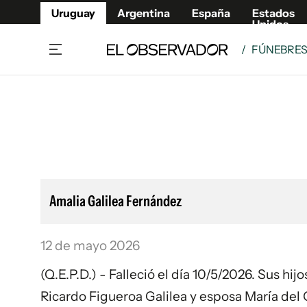
Uruguay
Argentina
España
Estados
Unidos
/
FÚNEBRE
Home
Lifestyl
Member
Opinió
Beneficios Member
Fúnebr
Referí
Remates
8°C
Domingo:
Ahora en:
Montevideo
Nacional
Mín
9°
Máx
Edicion
10°
Cielo Claro
Café y Negocios
Publica
Amalia Galilea Fernández
Economía y Empresas
Newslet
Agro
Argent
12 de mayo 2026
Brand Studio
España
Mundo
Estados
(Q.E.P.D.) - Falleció el día 10/5/2026. Sus h
Cultura y Espectáculos
Ricardo Figueroa Galilea y esposa María del