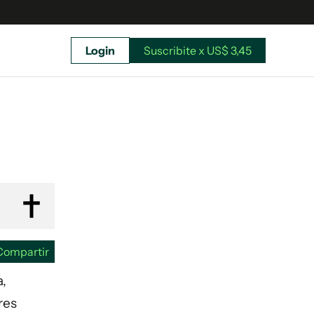
Login
Suscribite x US$ 3,45
uscríbete ahora a El Observador y elegí hasta
donde llegar.
Compartir
a,
res
Suscribite x US$ 3,45