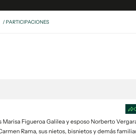
S
/ PARTICIPACIONES
e
S
n
es
Siguenos en:
 y Legales
es especiales
ciones
ters
ina
 Unidos
ijos Marisa Figueroa Galilea y esposo Norberto Vergar
 Carmen Rama, sus nietos, bisnietos y demás familia