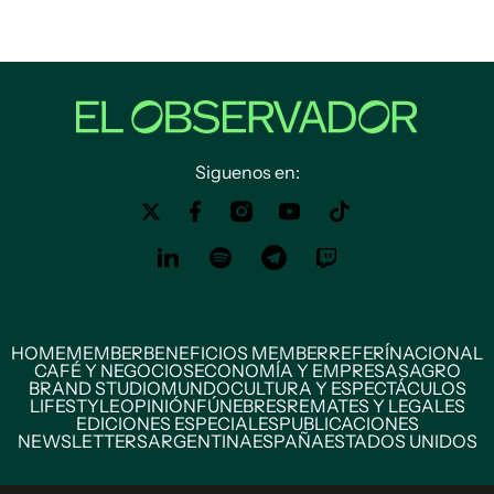
Siguenos en:
HOME
MEMBER
BENEFICIOS MEMBER
REFERÍ
NACIONAL
CAFÉ Y NEGOCIOS
ECONOMÍA Y EMPRESAS
AGRO
BRAND STUDIO
MUNDO
CULTURA Y ESPECTÁCULOS
LIFESTYLE
OPINIÓN
FÚNEBRES
REMATES Y LEGALES
EDICIONES ESPECIALES
PUBLICACIONES
NEWSLETTERS
ARGENTINA
ESPAÑA
ESTADOS UNIDOS