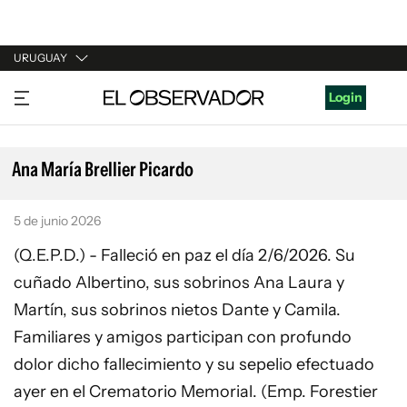
URUGUAY
URUGUAY
Login
ARGENTINA
ESPAÑA
Ana María Brellier Picardo
ESTADOS UNIDOS
5 de junio 2026
(Q.E.P.D.) - Falleció en paz el día 2/6/2026. Su
cuñado Albertino, sus sobrinos Ana Laura y
Martín, sus sobrinos nietos Dante y Camila.
Familiares y amigos participan con profundo
dolor dicho fallecimiento y su sepelio efectuado
ayer en el Crematorio Memorial. (Emp. Forestier