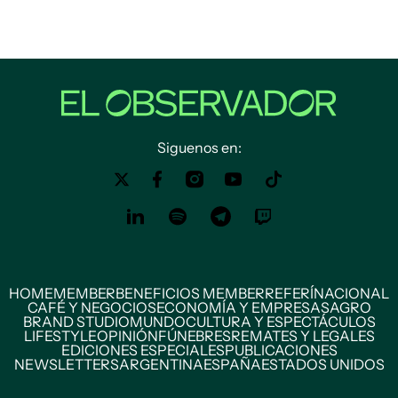
Siguenos en:
HOME
MEMBER
BENEFICIOS MEMBER
REFERÍ
NACIONAL
CAFÉ Y NEGOCIOS
ECONOMÍA Y EMPRESAS
AGRO
BRAND STUDIO
MUNDO
CULTURA Y ESPECTÁCULOS
LIFESTYLE
OPINIÓN
FÚNEBRES
REMATES Y LEGALES
EDICIONES ESPECIALES
PUBLICACIONES
NEWSLETTERS
ARGENTINA
ESPAÑA
ESTADOS UNIDOS