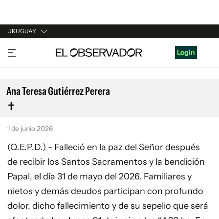
URUGUAY
URUGUAY
Login
ARGENTINA
ESPAÑA
Ana Teresa Gutiérrez Perera
ESTADOS UNIDOS
1 de junio 2026
(Q.E.P.D.) - Falleció en la paz del Señor después
de recibir los Santos Sacramentos y la bendición
Papal, el día 31 de mayo del 2026. Familiares y
nietos y demás deudos participan con profundo
dolor, dicho fallecimiento y de su sepelio que será