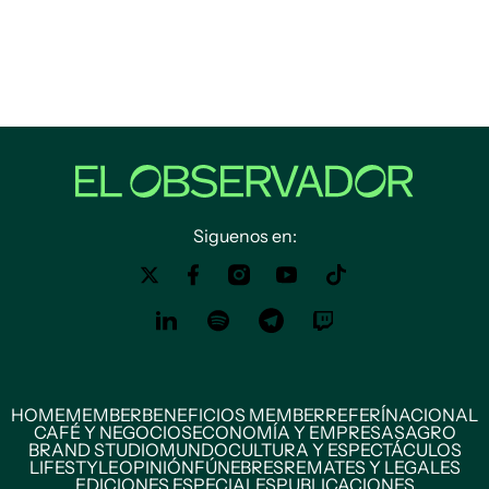
Siguenos en:
HOME
MEMBER
BENEFICIOS MEMBER
REFERÍ
NACIONAL
CAFÉ Y NEGOCIOS
ECONOMÍA Y EMPRESAS
AGRO
BRAND STUDIO
MUNDO
CULTURA Y ESPECTÁCULOS
LIFESTYLE
OPINIÓN
FÚNEBRES
REMATES Y LEGALES
EDICIONES ESPECIALES
PUBLICACIONES