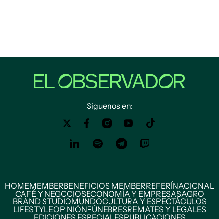
Siguenos en:
HOME
MEMBER
BENEFICIOS MEMBER
REFERÍ
NACIONAL
CAFÉ Y NEGOCIOS
ECONOMÍA Y EMPRESAS
AGRO
BRAND STUDIO
MUNDO
CULTURA Y ESPECTÁCULOS
LIFESTYLE
OPINIÓN
FÚNEBRES
REMATES Y LEGALES
EDICIONES ESPECIALES
PUBLICACIONES