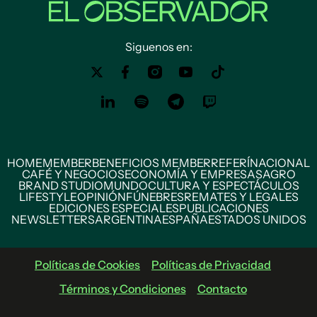
Siguenos en:
HOME
MEMBER
BENEFICIOS MEMBER
REFERÍ
NACIONAL
CAFÉ Y NEGOCIOS
ECONOMÍA Y EMPRESAS
AGRO
BRAND STUDIO
MUNDO
CULTURA Y ESPECTÁCULOS
LIFESTYLE
OPINIÓN
FÚNEBRES
REMATES Y LEGALES
EDICIONES ESPECIALES
PUBLICACIONES
NEWSLETTERS
ARGENTINA
ESPAÑA
ESTADOS UNIDOS
Políticas de Cookies
Políticas de Privacidad
Términos y Condiciones
Contacto