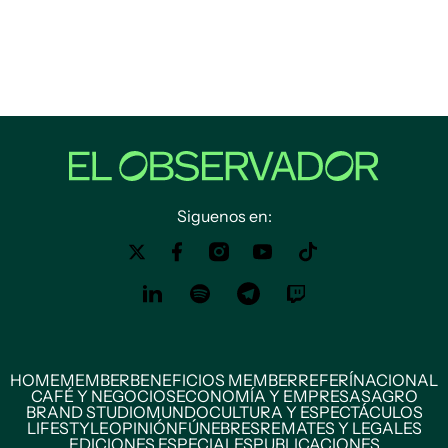
Siguenos en:
HOME
MEMBER
BENEFICIOS MEMBER
REFERÍ
NACIONAL
CAFÉ Y NEGOCIOS
ECONOMÍA Y EMPRESAS
AGRO
BRAND STUDIO
MUNDO
CULTURA Y ESPECTÁCULOS
LIFESTYLE
OPINIÓN
FÚNEBRES
REMATES Y LEGALES
EDICIONES ESPECIALES
PUBLICACIONES