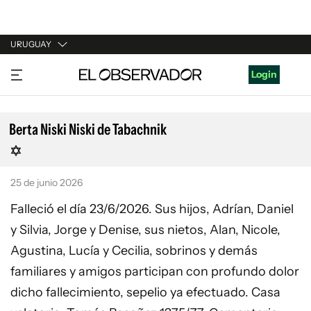
URUGUAY
URUGUAY
Login
ARGENTINA
ESPAÑA
Berta Niski Niski de Tabachnik
ESTADOS UNIDOS
25 de junio 2026
Falleció el día 23/6/2026. Sus hijos, Adrían, Daniel
y Silvia, Jorge y Denise, sus nietos, Alan, Nicole,
Agustina, Lucía y Cecilia, sobrinos y demás
familiares y amigos participan con profundo dolor
dicho fallecimiento, sepelio ya efectuado. Casa