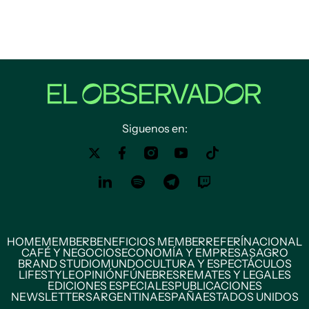
Siguenos en:
HOME
MEMBER
BENEFICIOS MEMBER
REFERÍ
NACIONAL
CAFÉ Y NEGOCIOS
ECONOMÍA Y EMPRESAS
AGRO
BRAND STUDIO
MUNDO
CULTURA Y ESPECTÁCULOS
LIFESTYLE
OPINIÓN
FÚNEBRES
REMATES Y LEGALES
EDICIONES ESPECIALES
PUBLICACIONES
NEWSLETTERS
ARGENTINA
ESPAÑA
ESTADOS UNIDOS