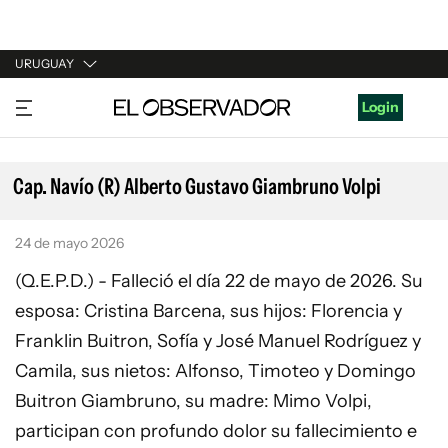
URUGUAY
URUGUAY
Login
ARGENTINA
ESPAÑA
Cap. Navío (R) Alberto Gustavo Giambruno Volpi
ESTADOS UNIDOS
24 de mayo 2026
(Q.E.P.D.) - Falleció el día 22 de mayo de 2026. Su
esposa: Cristina Barcena, sus hijos: Florencia y
Franklin Buitron, Sofía y José Manuel Rodríguez y
Camila, sus nietos: Alfonso, Timoteo y Domingo
Buitron Giambruno, su madre: Mimo Volpi,
participan con profundo dolor su fallecimiento e