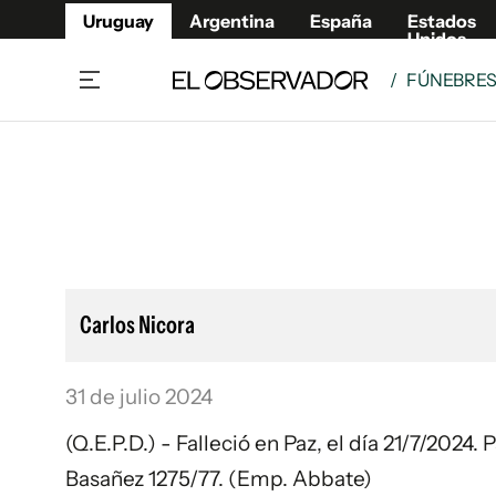
Uruguay
Argentina
España
Estados
Unidos
/
FÚNEBRE
Home
Lifestyl
Member
Opinió
Beneficios Member
Fúnebr
Referí
Remates
10°C
Sábado:
Ahora en:
Montevideo
Nacional
Mín
7°
Máx
11°
Edicion
Nubes
Café y Negocios
Publica
Carlos Nicora
Economía y Empresas
Newslet
Agro
Argent
31 de julio 2024
Brand Studio
España
Mundo
Estados
(Q.E.P.D.) - Falleció en Paz, el día 21/7/2024.
Cultura y Espectáculos
Basañez 1275/77. (Emp. Abbate)