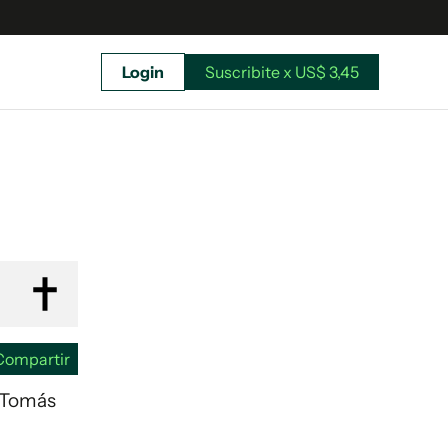
Login
Suscribite x US$ 3,45
uscríbete ahora a El Observador y elegí hasta
donde llegar.
Compartir
: Tomás
Suscribite x US$ 3,45