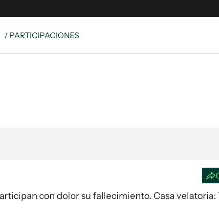
S
/ PARTICIPACIONES
e
S
n
es
Siguenos en:
 y Legales
es especiales
ciones
ters
ina
 Unidos
 Participan con dolor su fallecimiento. Casa velatoria