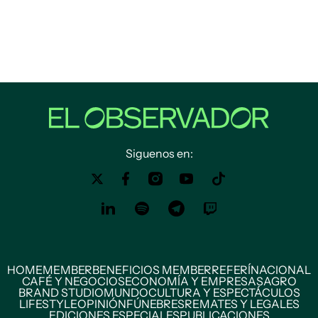
Siguenos en:
HOME
MEMBER
BENEFICIOS MEMBER
REFERÍ
NACIONAL
CAFÉ Y NEGOCIOS
ECONOMÍA Y EMPRESAS
AGRO
BRAND STUDIO
MUNDO
CULTURA Y ESPECTÁCULOS
LIFESTYLE
OPINIÓN
FÚNEBRES
REMATES Y LEGALES
EDICIONES ESPECIALES
PUBLICACIONES