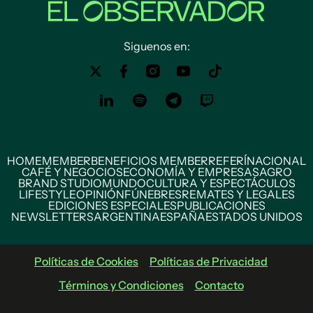
Siguenos en:
HOME
MEMBER
BENEFICIOS MEMBER
REFERÍ
NACIONAL
CAFÉ Y NEGOCIOS
ECONOMÍA Y EMPRESAS
AGRO
BRAND STUDIO
MUNDO
CULTURA Y ESPECTÁCULOS
LIFESTYLE
OPINIÓN
FÚNEBRES
REMATES Y LEGALES
EDICIONES ESPECIALES
PUBLICACIONES
NEWSLETTERS
ARGENTINA
ESPAÑA
ESTADOS UNIDOS
Políticas de Cookies
Políticas de Privacidad
Términos y Condiciones
Contacto