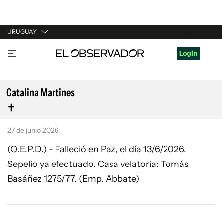
URUGUAY
URUGUAY
Login
ARGENTINA
ESPAÑA
Catalina Martines
ESTADOS UNIDOS
27 de junio 2026
(Q.E.P.D.) - Falleció en Paz, el día 13/6/2026.
Sepelio ya efectuado. Casa velatoria: Tomás
Basáñez 1275/77. (Emp. Abbate)