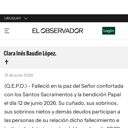
URUGUAY
URUGUAY
Login
ARGENTINA
ESPAÑA
Clara Inés Baudin López.
ESTADOS UNIDOS
13 de junio 2026
(Q.E.P.D.) - Falleció en la paz del Señor confortada
con los Santos Sacramentos y la bendición Papal
el día 12 de junio 2026. Su cuñado, sus sobrinos,
sus sobrinos nietos y demás deudos participan a
las personas de su relación dicho fallecimiento e