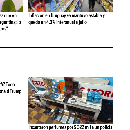
as que en
Inflación en Uruguay se mantuvo estable y
rgentina; lo
quedó en 4,3% interanual a julio
ros"
RA? Todo
Donald Trump
Incautaron perfumes por $ 322 mil a un policía