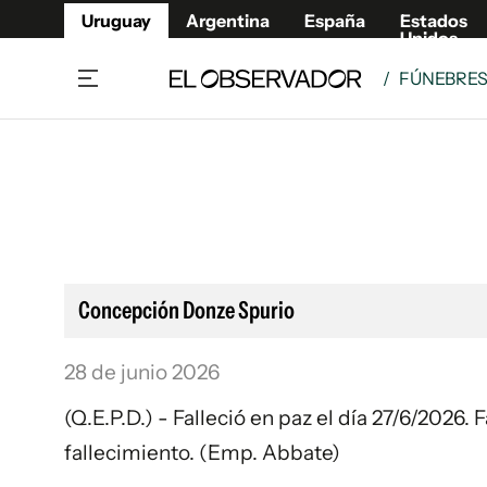
Uruguay
Argentina
España
Estados
Unidos
/
FÚNEBRE
Home
Lifestyl
Member
Opinió
Beneficios Member
Fúnebr
Referí
Remates
12°C
Sábado:
Ahora en:
Montevideo
Nacional
Mín
8°
Máx
Edicion
11°
Cielo Claro
Café y Negocios
Publica
Concepción Donze Spurio
Economía y Empresas
Newslet
Agro
Argent
28 de junio 2026
Brand Studio
España
(Q.E.P.D.) - Falleció en paz el día 27/6/2026
Mundo
Estados
fallecimiento. (Emp. Abbate)
Cultura y Espectáculos