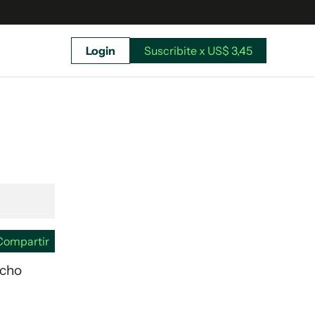
Login
Suscribite x US$ 3,45
uscríbete ahora a El Observador y elegí hasta
donde llegar.
Compartir
icho
Suscribite x US$ 3,45