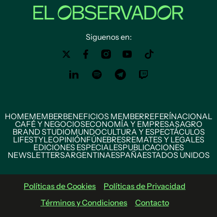
Siguenos en:
HOME
MEMBER
BENEFICIOS MEMBER
REFERÍ
NACIONAL
CAFÉ Y NEGOCIOS
ECONOMÍA Y EMPRESAS
AGRO
BRAND STUDIO
MUNDO
CULTURA Y ESPECTÁCULOS
LIFESTYLE
OPINIÓN
FÚNEBRES
REMATES Y LEGALES
EDICIONES ESPECIALES
PUBLICACIONES
NEWSLETTERS
ARGENTINA
ESPAÑA
ESTADOS UNIDOS
Políticas de Cookies
Políticas de Privacidad
Términos y Condiciones
Contacto