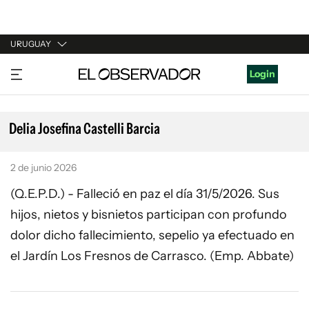
URUGUAY
URUGUAY
Login
ARGENTINA
ESPAÑA
Delia Josefina Castelli Barcia
ESTADOS UNIDOS
2 de junio 2026
(Q.E.P.D.) - Falleció en paz el día 31/5/2026. Sus
hijos, nietos y bisnietos participan con profundo
dolor dicho fallecimiento, sepelio ya efectuado en
el Jardín Los Fresnos de Carrasco. (Emp. Abbate)