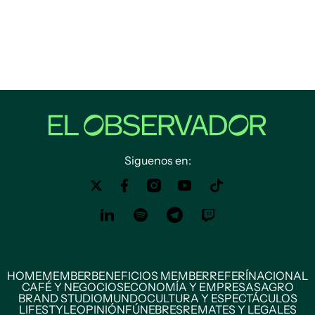
Siguenos en:
HOME
MEMBER
BENEFICIOS MEMBER
REFERÍ
NACIONAL
CAFÉ Y NEGOCIOS
ECONOMÍA Y EMPRESAS
AGRO
BRAND STUDIO
MUNDO
CULTURA Y ESPECTÁCULOS
LIFESTYLE
OPINIÓN
FÚNEBRES
REMATES Y LEGALES