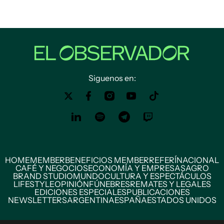
Siguenos en:
HOME
MEMBER
BENEFICIOS MEMBER
REFERÍ
NACIONAL
CAFÉ Y NEGOCIOS
ECONOMÍA Y EMPRESAS
AGRO
BRAND STUDIO
MUNDO
CULTURA Y ESPECTÁCULOS
LIFESTYLE
OPINIÓN
FÚNEBRES
REMATES Y LEGALES
EDICIONES ESPECIALES
PUBLICACIONES
NEWSLETTERS
ARGENTINA
ESPAÑA
ESTADOS UNIDOS