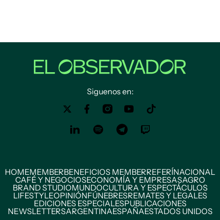
Siguenos en:
HOME
MEMBER
BENEFICIOS MEMBER
REFERÍ
NACIONAL
CAFÉ Y NEGOCIOS
ECONOMÍA Y EMPRESAS
AGRO
BRAND STUDIO
MUNDO
CULTURA Y ESPECTÁCULOS
LIFESTYLE
OPINIÓN
FÚNEBRES
REMATES Y LEGALES
EDICIONES ESPECIALES
PUBLICACIONES
NEWSLETTERS
ARGENTINA
ESPAÑA
ESTADOS UNIDOS