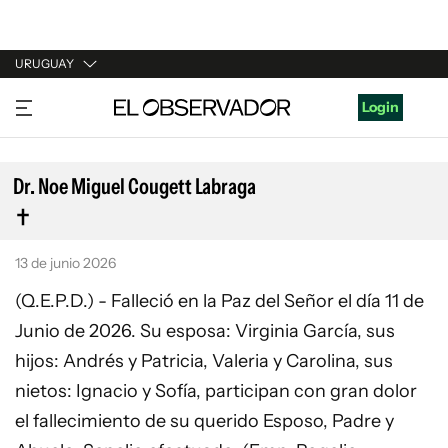
URUGUAY
URUGUAY
Login
ARGENTINA
ESPAÑA
Dr. Noe Miguel Cougett Labraga
ESTADOS UNIDOS
13 de junio 2026
(Q.E.P.D.) - Falleció en la Paz del Señor el día 11 de
Junio de 2026. Su esposa: Virginia García, sus
hijos: Andrés y Patricia, Valeria y Carolina, sus
nietos: Ignacio y Sofía, participan con gran dolor
el fallecimiento de su querido Esposo, Padre y