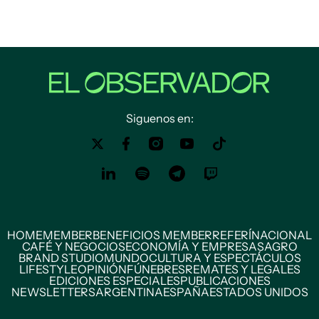
Siguenos en:
HOME
MEMBER
BENEFICIOS MEMBER
REFERÍ
NACIONAL
CAFÉ Y NEGOCIOS
ECONOMÍA Y EMPRESAS
AGRO
BRAND STUDIO
MUNDO
CULTURA Y ESPECTÁCULOS
LIFESTYLE
OPINIÓN
FÚNEBRES
REMATES Y LEGALES
EDICIONES ESPECIALES
PUBLICACIONES
NEWSLETTERS
ARGENTINA
ESPAÑA
ESTADOS UNIDOS