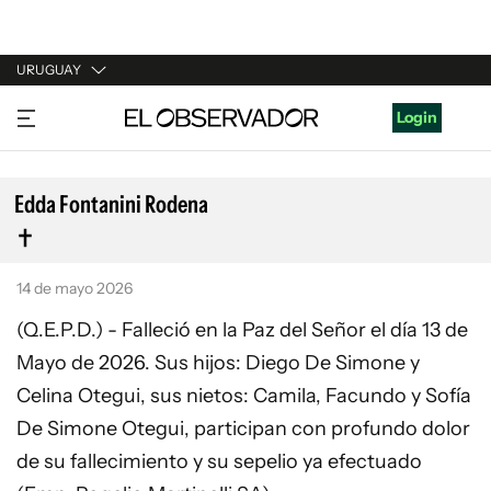
URUGUAY
URUGUAY
Login
ARGENTINA
ESPAÑA
Edda Fontanini Rodena
ESTADOS UNIDOS
14 de mayo 2026
(Q.E.P.D.) - Falleció en la Paz del Señor el día 13 de
Mayo de 2026. Sus hijos: Diego De Simone y
Celina Otegui, sus nietos: Camila, Facundo y Sofía
De Simone Otegui, participan con profundo dolor
de su fallecimiento y su sepelio ya efectuado