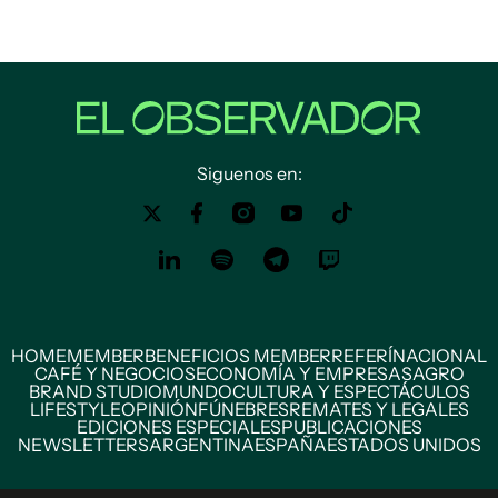
Siguenos en:
HOME
MEMBER
BENEFICIOS MEMBER
REFERÍ
NACIONAL
CAFÉ Y NEGOCIOS
ECONOMÍA Y EMPRESAS
AGRO
BRAND STUDIO
MUNDO
CULTURA Y ESPECTÁCULOS
LIFESTYLE
OPINIÓN
FÚNEBRES
REMATES Y LEGALES
EDICIONES ESPECIALES
PUBLICACIONES
NEWSLETTERS
ARGENTINA
ESPAÑA
ESTADOS UNIDOS